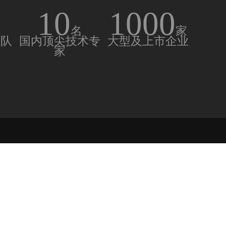
10
1000
名
家
团队
国内顶尖技术专
大型及上市企业
家
丰富的行业经验 + 定制专属解决方案！
市琼山区凤翔街道办