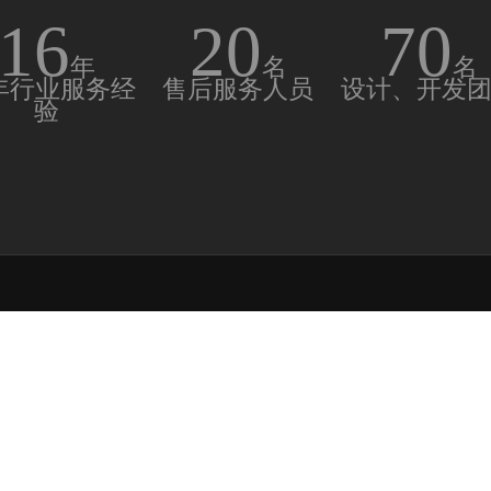
16
20
70
年
名
名
6年行业服务经
售后服务人员
设计、开发
验
专业的施工技术团队+
地址：海南省海口