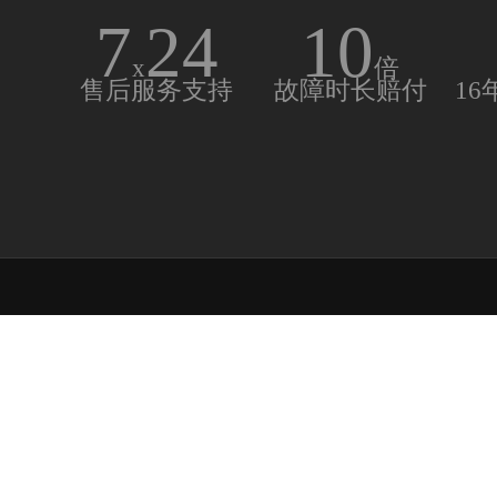
7
24
10
x
倍
售后服务支持
故障时长赔付
1
24小时业务咨询热线
18976705080